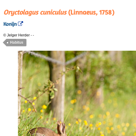
Oryctolagus cuniculus
(Linnaeus, 1758)
Konijn
© Jelger Herder
-
-
Habitus