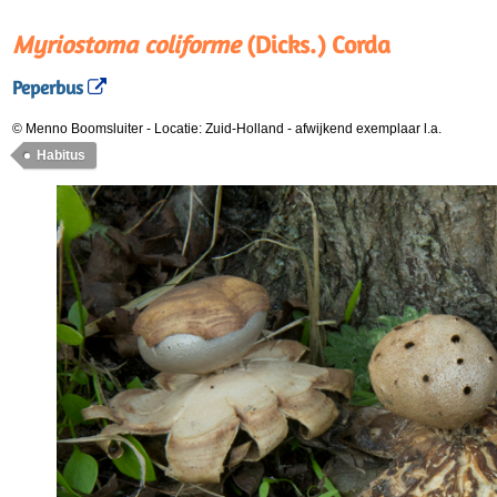
Myriostoma coliforme
(Dicks.) Corda
Peperbus
© Menno Boomsluiter
-
Locatie: Zuid-Holland
-
afwijkend exemplaar l.a.
Habitus