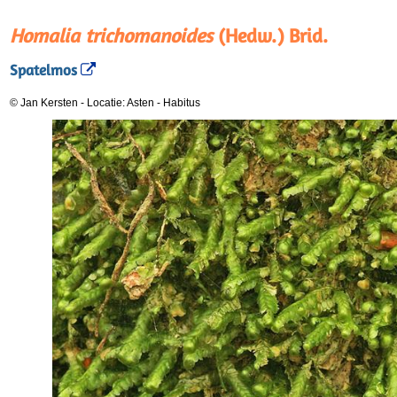
Homalia trichomanoides
(Hedw.) Brid.
Spatelmos
© Jan Kersten
-
Locatie: Asten
-
Habitus