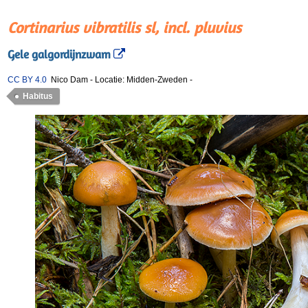
Cortinarius vibratilis sl, incl. pluvius
Gele galgordijnzwam
CC BY 4.0
Nico Dam
-
Locatie: Midden-Zweden
-
Habitus