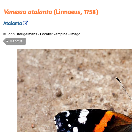
Vanessa atalanta
(Linnaeus, 1758)
Atalanta
© John Breugelmans
-
Locatie: kampina
-
imago
Habitus