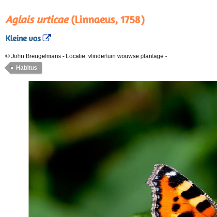
Aglais urticae
(Linnaeus, 1758)
Kleine vos
© John Breugelmans
-
Locatie: vlindertuin wouwse plantage
-
Habitus