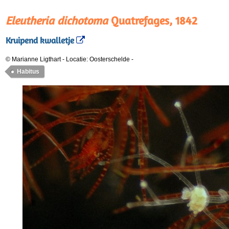
Eleutheria dichotoma
Quatrefages, 1842
Kruipend kwalletje
© Marianne Ligthart
-
Locatie: Oosterschelde
-
Habitus