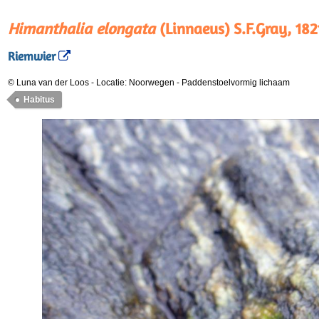
Himanthalia elongata
(Linnaeus) S.F.Gray, 182
Riemwier
© Luna van der Loos
-
Locatie: Noorwegen
-
Paddenstoelvormig lichaam
Habitus