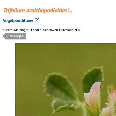
Trifolium ornithopodioides
L.
Vogelpootklaver
© Peter Meininger
-
Locatie: Schouwen-Duiveland ZLD
-
Bloeiwijze