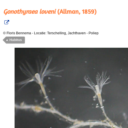
Gonothyraea loveni
(Allman, 1859)
© Floris Bennema
-
Locatie: Terschelling, Jachthaven
-
Poliep
Habitus