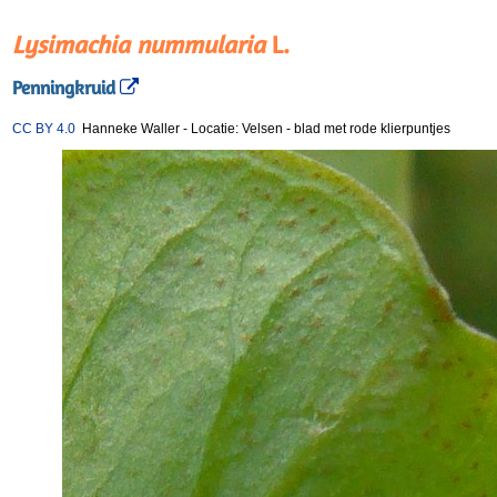
Lysimachia nummularia
L.
Penningkruid
CC BY 4.0
Hanneke Waller
-
Locatie: Velsen
-
blad met rode klierpuntjes