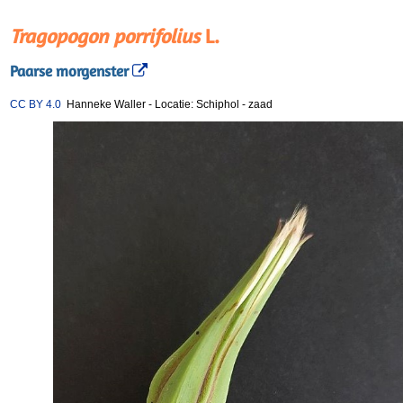
Tragopogon porrifolius
L.
Paarse morgenster
CC BY 4.0
Hanneke Waller
-
Locatie: Schiphol
-
zaad