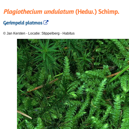
Plagiothecium undulatum
(Hedw.) Schimp.
Gerimpeld platmos
© Jan Kersten
-
Locatie: Stippelberg
-
Habitus