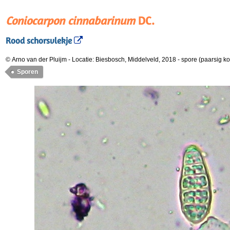
Coniocarpon cinnabarinum
DC.
Rood schorsvlekje
© Arno van der Pluijm
-
Locatie: Biesbosch, Middelveld, 2018
-
spore (paarsig kor
Sporen