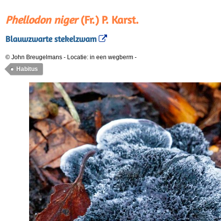
Phellodon niger
(Fr.) P. Karst.
Blauwzwarte stekelzwam
© John Breugelmans
-
Locatie: in een wegberm
-
Habitus