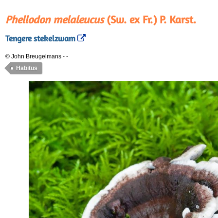
Phellodon melaleucus
(Sw. ex Fr.) P. Karst.
Tengere stekelzwam
© John Breugelmans
-
-
Habitus