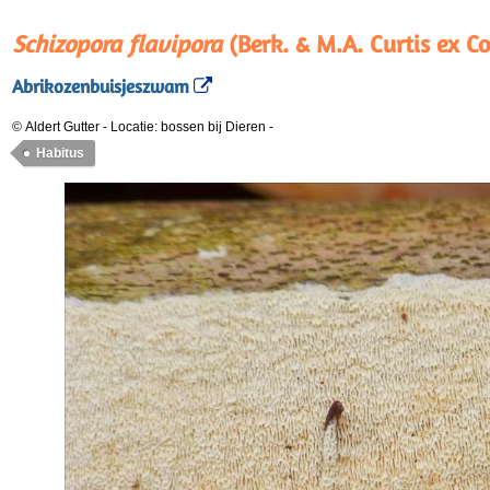
Schizopora flavipora
(Berk. & M.A. Curtis ex C
Abrikozenbuisjeszwam
© Aldert Gutter
-
Locatie: bossen bij Dieren
-
Habitus