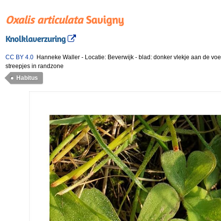
Oxalis articulata
Savigny
Knolklaverzuring
CC BY 4.0
Hanneke Waller
-
Locatie: Beverwijk
-
blad: donker vlekje aan de voet
streepjes in randzone
Habitus