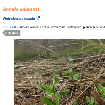
Reseda odorata
L.
Welriekende reseda
CC BY 4.0
Hanneke Waller
-
Locatie: Amsterdam, Slotermeer
-
plant in bloei in
Habitus