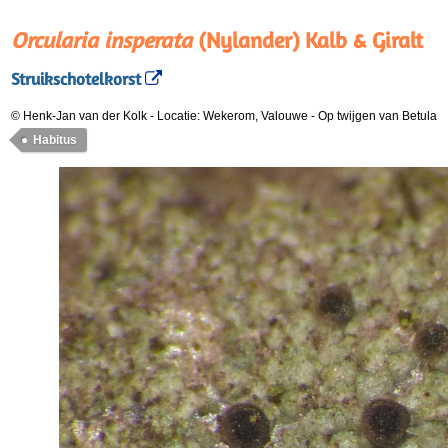
Orcularia insperata
(Nylander) Kalb & Giralt
Struikschotelkorst
© Henk-Jan van der Kolk
-
Locatie: Wekerom, Valouwe
-
Op twijgen van Betula
Habitus