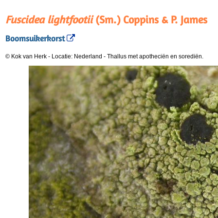
Fuscidea lightfootii
(Sm.) Coppins & P. James
Boomsuikerkorst
© Kok van Herk
-
Locatie: Nederland
-
Thallus met apotheciën en sorediën.