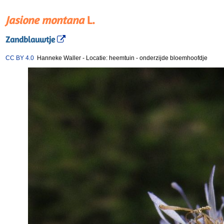
Jasione montana
L.
Zandblauwtje
CC BY 4.0
Hanneke Waller
-
Locatie: heemtuin
-
onderzijde bloemhoofdje