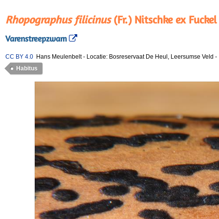
Rhopographus filicinus
(Fr.) Nitschke ex Fuckel
Varenstreepzwam
CC BY 4.0
Hans Meulenbelt
-
Locatie: Bosreservaat De Heul, Leersumse Veld
-
Habitus