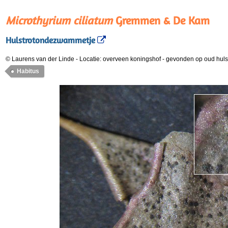
Microthyrium ciliatum
Gremmen & De Kam
Hulstrotondezwammetje
© Laurens van der Linde
-
Locatie: overveen koningshof
-
gevonden op oud huls
Habitus