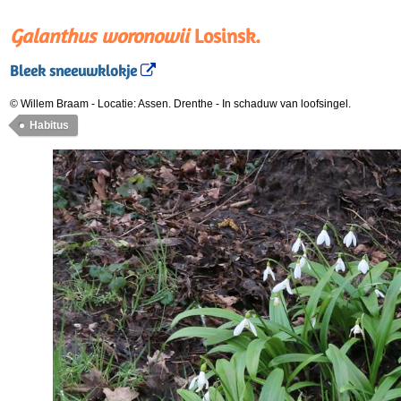
Galanthus woronowii
Losinsk.
Bleek sneeuwklokje
© Willem Braam
-
Locatie: Assen. Drenthe
-
In schaduw van loofsingel.
Habitus