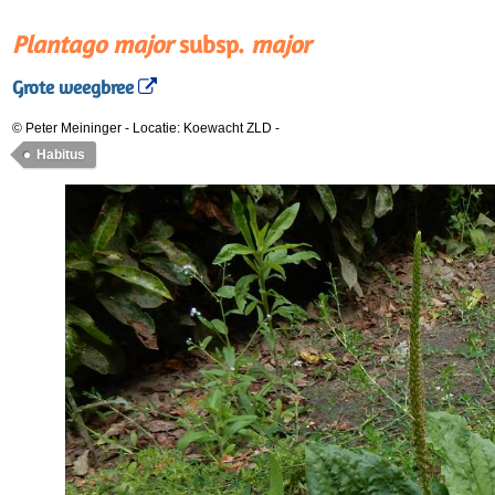
Plantago major
subsp.
major
Grote weegbree
© Peter Meininger
-
Locatie: Koewacht ZLD
-
Habitus