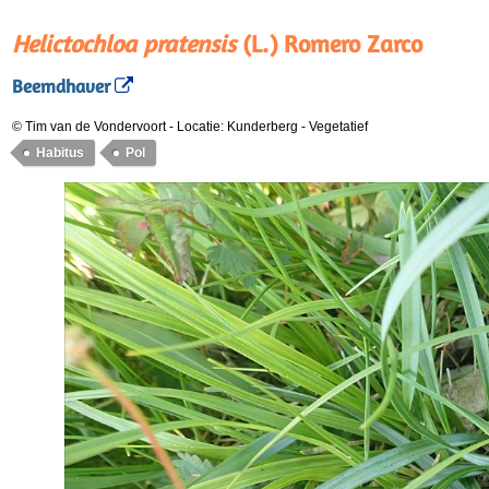
Helictochloa pratensis
(L.) Romero Zarco
Beemdhaver
© Tim van de Vondervoort
-
Locatie: Kunderberg
-
Vegetatief
Habitus
Pol