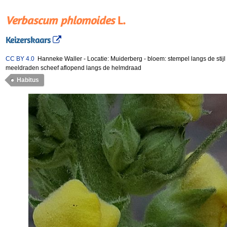
Verbascum phlomoides
L.
Keizerskaars
CC BY 4.0
Hanneke Waller
-
Locatie: Muiderberg
-
bloem: stempel langs de stij
meeldraden scheef aflopend langs de helmdraad
Habitus