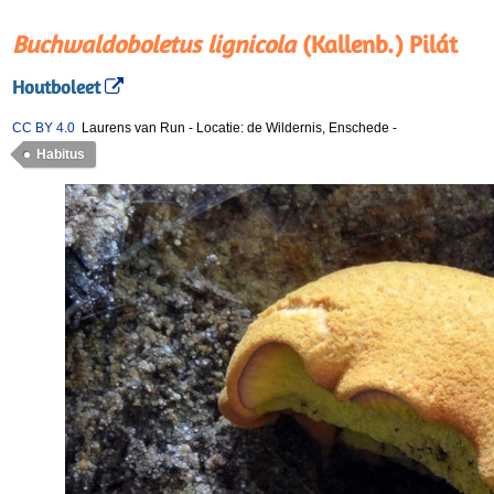
Buchwaldoboletus lignicola
(Kallenb.) Pilát
Houtboleet
CC BY 4.0
Laurens van Run
-
Locatie: de Wildernis, Enschede
-
Habitus