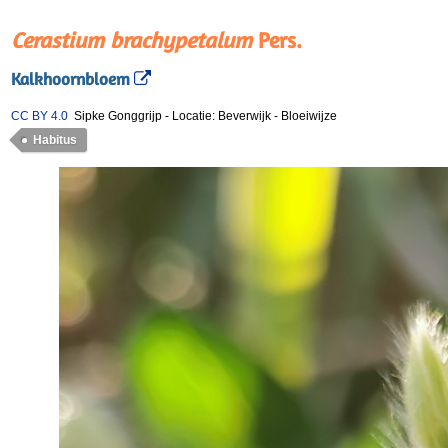
Cerastium brachypetalum
Pers.
Kalkhoornbloem
CC BY 4.0
Sipke Gonggrijp
-
Locatie: Beverwijk
-
Bloeiwijze
Habitus