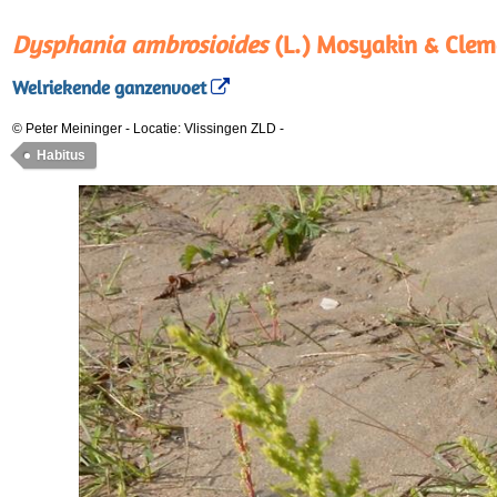
Dysphania ambrosioides
(L.) Mosyakin & Clem
Welriekende ganzenvoet
© Peter Meininger
-
Locatie: Vlissingen ZLD
-
Habitus