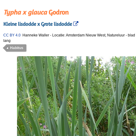
Typha x glauca
Godron
Kleine lisdodde x Grote lisdodde
CC BY 4.0
Hanneke Waller
-
Locatie: Amsterdam Nieuw West, Natureluur
-
blad
lang
Habitus