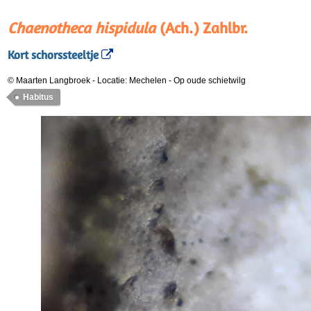
Chaenotheca hispidula
(Ach.) Zahlbr.
Kort schorssteeltje
© Maarten Langbroek
-
Locatie: Mechelen
-
Op oude schietwilg
Habitus