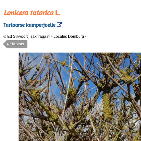
Lonicera tatarica
L.
Tartaarse kamperfoelie
© Ed Stikvoort | saxifraga.nl
-
Locatie: Domburg
-
Habitus