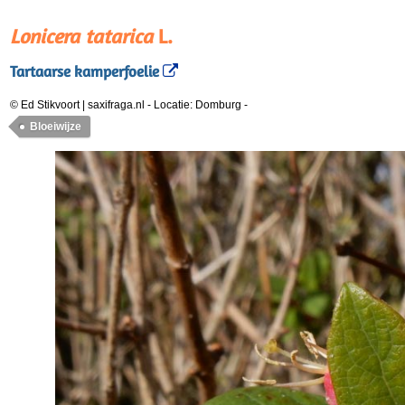
Lonicera tatarica
L.
Tartaarse kamperfoelie
© Ed Stikvoort | saxifraga.nl
-
Locatie: Domburg
-
Bloeiwijze