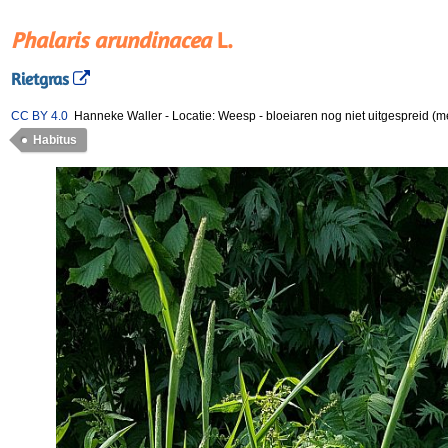
Phalaris arundinacea
L.
Rietgras
CC BY 4.0
Hanneke Waller
-
Locatie: Weesp
-
bloeiaren nog niet uitgespreid (m
Habitus