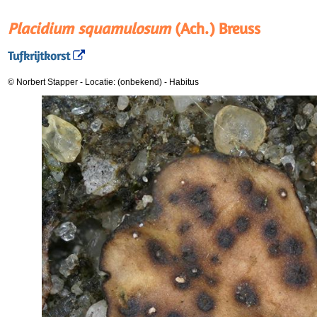
Placidium squamulosum
(Ach.) Breuss
Tufkrijtkorst
© Norbert Stapper
-
Locatie: (onbekend)
-
Habitus