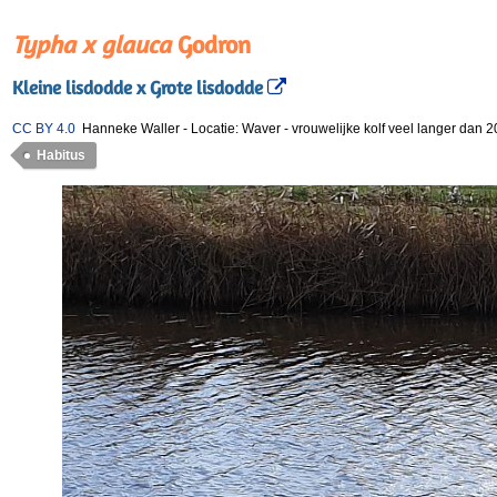
Typha x glauca
Godron
Kleine lisdodde x Grote lisdodde
CC BY 4.0
Hanneke Waller
-
Locatie: Waver
-
vrouwelijke kolf veel langer dan 
Habitus