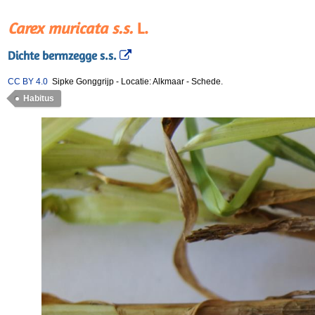
Carex muricata s.s.
L.
Dichte bermzegge s.s.
CC BY 4.0
Sipke Gonggrijp
-
Locatie: Alkmaar
-
Schede.
Habitus