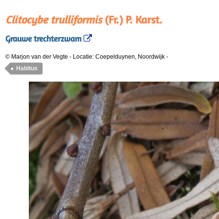
Clitocybe trulliformis
(Fr.) P. Karst.
Grauwe trechterzwam
© Marjon van der Vegte
-
Locatie: Coepelduynen, Noordwijk
-
Habitus