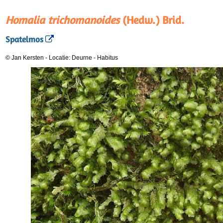
Homalia trichomanoides
(Hedw.) Brid.
Spatelmos
© Jan Kersten
-
Locatie: Deurne
-
Habitus