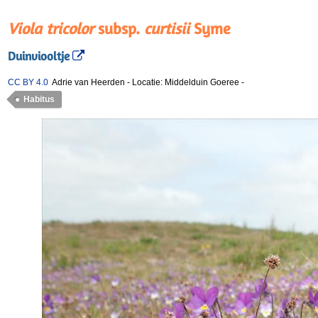
Viola tricolor
subsp.
curtisii
Syme
Duinviooltje
CC BY 4.0
Adrie van Heerden
-
Locatie: Middelduin Goeree
-
Habitus