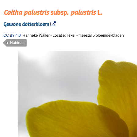
Caltha palustris
subsp.
palustris
L.
Gewone dotterbloem
CC BY 4.0
Hanneke Waller
-
Locatie: Texel
-
meestal 5 bloemdekbladen
Habitus