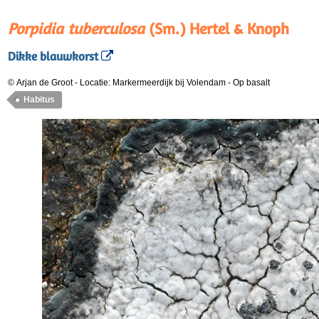
Porpidia tuberculosa
(Sm.) Hertel & Knoph
Dikke blauwkorst
© Arjan de Groot
-
Locatie: Markermeerdijk bij Volendam
-
Op basalt
Habitus