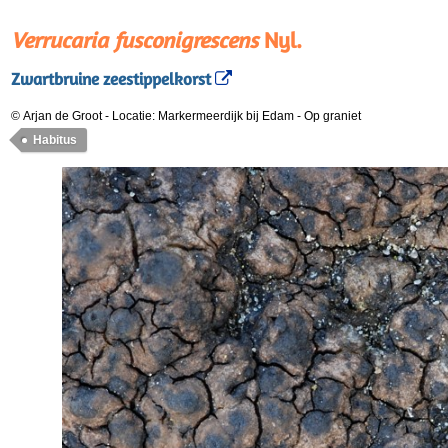
Verrucaria fusconigrescens
Nyl.
Zwartbruine zeestippelkorst
© Arjan de Groot
-
Locatie: Markermeerdijk bij Edam
-
Op graniet
Habitus