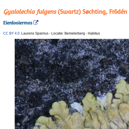
Gyalolechia fulgens
(Swartz) Søchting, Frödén
Eierdooiermos
CC BY 4.0
Laurens Sparrius
-
Locatie: Bemelerberg
-
Habitus