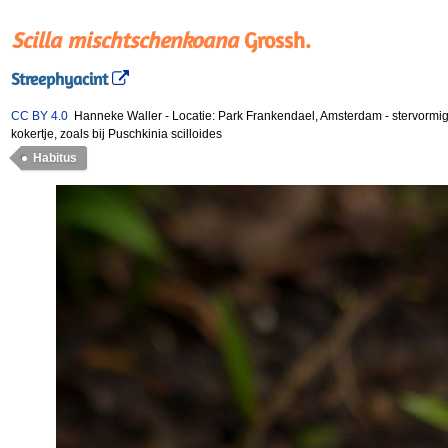
Scilla mischtschenkoana
Grossh.
Streephyacint
CC BY 4.0
Hanneke Waller
-
Locatie: Park Frankendael, Amsterdam
-
stervormi
kokertje, zoals bij Puschkinia scilloides
Habitus