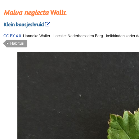
Malva neglecta
Wallr.
Klein kaasjeskruid
CC BY 4.0
Hanneke Waller
-
Locatie: Nederhorst den Berg
-
kelkbladen korter d
Habitus