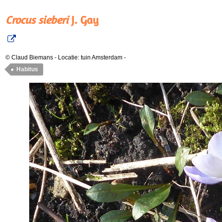
Crocus sieberi
J. Gay
© Claud Biemans
-
Locatie: tuin Amsterdam
-
Habitus