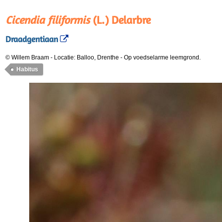
Cicendia filiformis
(L.) Delarbre
Draadgentiaan
© Willem Braam
-
Locatie: Balloo, Drenthe
-
Op voedselarme leemgrond.
Habitus